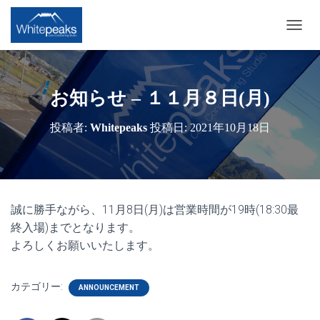
ナ
ビ
ゲ
ー
シ
お知らせ – １１月８日(月)
ョ
ン
投稿者:
Whitepeaks
投稿日:
2021年10月18日
を
切
り
替
え
誠に勝手ながら、11月8日(月)は営業時間が19時(18:30最
終入場)までとなります。
よろしくお願いいたします。
カテゴリー:
ANNOUNCEMENT