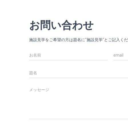
お問い合わせ
施設見学をご希望の方は題名に”施設見学”とご記入く
N
E
a
m
m
a
e
i
S
*
l
u
*
b
j
M
e
e
c
s
t
s
a
g
e
*