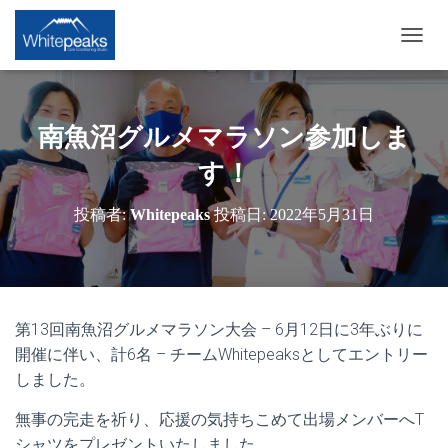
ナ
ビ
ゲ
ー
シ
南魚沼グルメマラソン参加しま
ョ
ン
す！
を
切
投稿者:
Whitepeaks
投稿日:
2022年5月31日
り
替
え
第13回南魚沼グルメマラソン大会 – 6月12日に3年ぶりに
開催に伴い、計6名 – チームWhitepeaksとしてエントリー
しました。
無事の完走を祈り、応援の気持ちこめて出場メンバーへT
シャツをプレゼントいたしました。