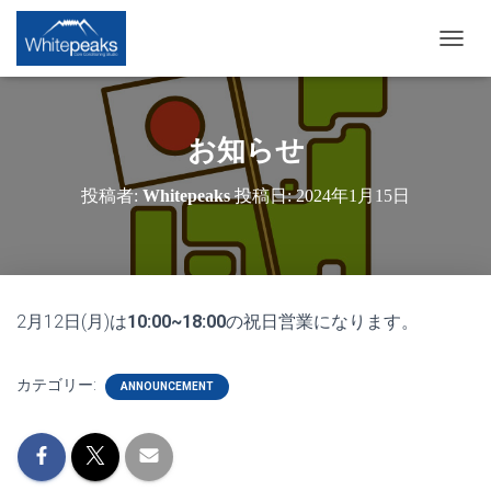
ナ
ビ
ゲ
ー
シ
お知らせ
ョ
ン
投稿者:
Whitepeaks
投稿日:
2024年1月15日
を
切
り
替
え
2月12日(月)は
10:00~18:00
の祝日営業になります。
カテゴリー:
ANNOUNCEMENT