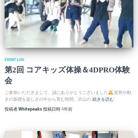
EVENT LOG
第2回 コアキッズ体操＆4DPRO体験
会
ご参加いただきまして、誠にありがとうございました
姿勢や動
きの基礎を楽しさの中から育む時間、沢山の
続きを読む
投稿者:
Whitepeaks
投稿日時:
4年
前