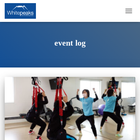
ナ
ビ
ゲ
ー
シ
event log
ョ
ン
を
切
り
替
え